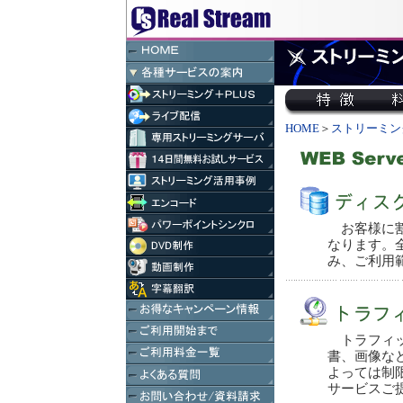
HOME
＞
ストリーミング
お客様に割
なります。
み、ご利用
トラフィッ
書、画像な
よっては制
サービスご