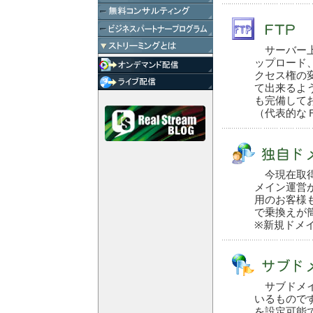
サーバー上
ップロード
クセス権の
て出来るよ
も完備して
（代表的なＦ
今現在取得
メイン運営
用のお客様
で乗換えが
※新規ドメ
サブドメイ
いるもので
を設定可能