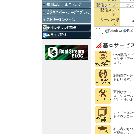
配信タイプ：
オン
配信メディ
ア：
サーバー形
式：
アイコ
Windows
Real
ン
OS&配信ア
ュリティアッ
ます。
24時間ご利
を行います。
面倒なサーバ
ス（システム
ど）を行いま
ストリーミン
をダウンロー
初心者でも分
グ配信チュー