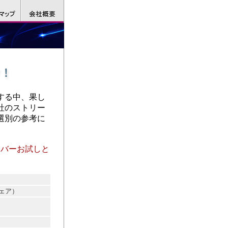
する中、果し
社のストリー
選別の参考に
ーバーお試しと
シェア）