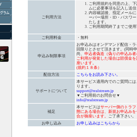
ご利用規約を同意の上、下
ムに必要事項を記入し送信
内容確認後、指定メールに
ご利用方法
ーバー場所・ID・パスワ
たします。
ご利用期間終了までご使用
ご利用料金
・無料
お申込みはオンデマンド配信・ラ
回限りとさせて頂きます。(同時
尚、
申込者偽造（偽りの申込み者
申込み制限事項
ご利用が発覚した場合は賠償金を
座います。
(規約１８条）
配信方法
こちらをお読み下さい。
本サービス適用内でのご質問には
ります。
サポートについて
support@realstream.jp
▼ご利用前のお問合せ▼
info@realstream.jp
本サービスは
サーバー側のトラフ
補足
態にある場合は、新規お申込みを
合が御座います。
ご了承下さい。
お申し込み
お申し込みはこちらから