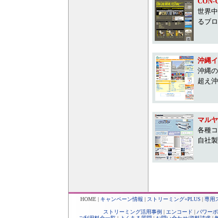
CON
世界中
るブロ
沖縄イ
沖縄の
超え沖
マルヤ
各種コ
自社製
HOME
|
キャンペーン情報
|
ストリーミング+PLUS
|
専用
ストリーミング活用事例
|
エンコード
|
パワーポ