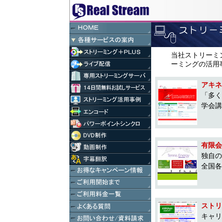
当社ストリーミ
ーミングの活用
アキネ
「多く
学会講
有限会
独自の
全国各
ストリ
キャリ