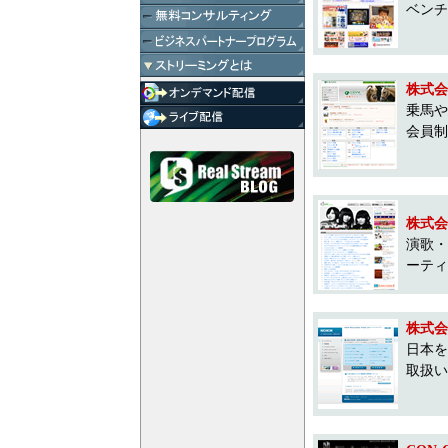
ベンチ
株式会
乗馬や
会員制
株式会
演歌・
ーティ
株式会
日本を
取扱い